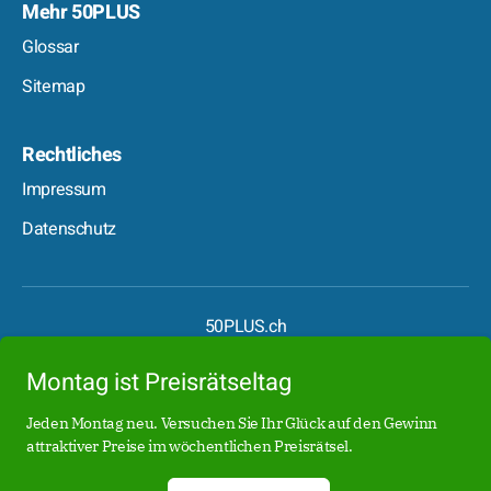
Mehr 50PLUS
Glossar
Sitemap
Rechtliches
Impressum
Datenschutz
50PLUS.ch
50PLUS.de
Montag ist Preisrätseltag
Boomer.at
Date50.ch
Jeden Montag neu. Versuchen Sie Ihr Glück auf den Gewinn
attraktiver Preise im wöchentlichen Preisrätsel.
Date50.de