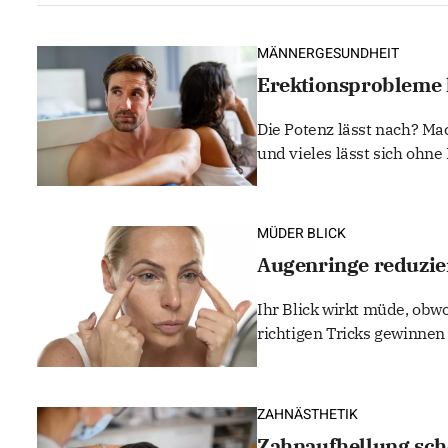
MÄNNERGESUNDHEIT
Erektionsprobleme 
Die Potenz lässt nach? Mac
und vieles lässt sich ohn
MÜDER BLICK
Augenringe reduzier
Ihr Blick wirkt müde, obwo
richtigen Tricks gewinnen 
ZAHNÄSTHETIK
Zahnaufhellung sch