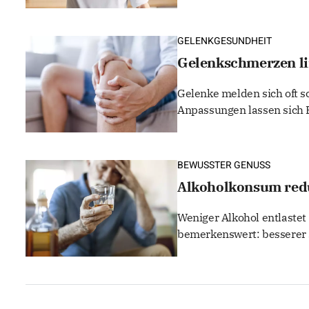
GELENKGESUNDHEIT
Gelenkschmerzen lin
Gelenke melden sich oft s
Anpassungen lassen sich 
BEWUSSTER GENUSS
Alkoholkonsum redu
Weniger Alkohol entlastet
bemerkenswert: besserer S