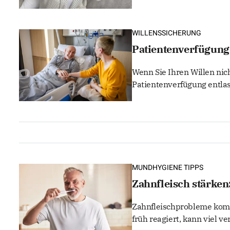
WILLENSSICHERUNG
Patientenverfügung
Wenn Sie Ihren Willen nich
Patientenverfügung entlas
MUNDHYGIENE TIPPS
Zahnfleisch stärken:
Zahnfleischprobleme komme
früh reagiert, kann viel ve