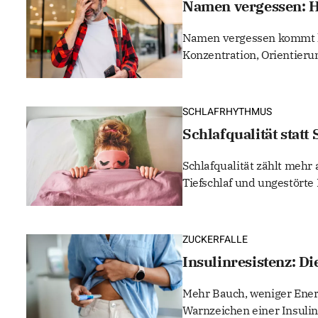
Namen vergessen: H
Namen vergessen kommt häu
Konzentration, Orientieru
SCHLAFRHYTHMUS
Schlafqualität statt
Schlafqualität zählt mehr
Tiefschlaf und ungestörte 
ZUCKERFALLE
Insulinresistenz: D
Mehr Bauch, weniger Ener
Warnzeichen einer Insulin