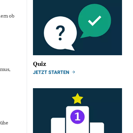
dern ob
Quiz
hmus,
JETZT STARTEN
rühe