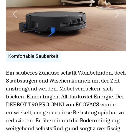
Vorheriges Bild
Nächs
table Sauberkeit
Komfortable
Ein sauberes Zuhause schafft Wohlbefinden, doch
Staubsaugen und Wischen können mit der Zeit
anstrengend werden. Möbel verrücken, sich
bücken, Eimer tragen: All das kostet Energie. Der
DEEBOT T90 PRO OMNI von ECOVACS wurde
entwickelt, um genau diese Belastung spürbar zu
reduzieren. Er übernimmt die Bodenreinigung
weitgehend selbstständig und sorgt zuverlässig