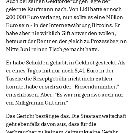
Auch bei seinen Geldforderungen legte der
gelernte Kaufmann nach. Von Lidl hatte er noch
200'000 Euro verlangt, nun sollte es eine Million
Euro sein - in der Internetwährung Bitcoins. Er
habe aber nie wirklich Gift anwenden wollen,
beteuert der Rentner, der gleich zu Prozessbeginn
Mitte Juni reinen Tisch gemacht hatte.
Er habe Schulden gehabt, in Geldnot gesteckt. Als
er eines Tages mit nur noch 3,41 Euro in der
Tasche die Rezeptgebühr nicht mehr zahlen
konnte, habe er sich zu der "Riesendummheit"
entschlossen. Aber: "Es war nirgendwo auch nur
ein Milligramm Gift drin."
Das Gericht bestätigte das. Die Staatsanwaltschaft
geht ebenfalls davon aus, dass für die
Verbraucher zu keinem Zeitpunkt eine Gefahr