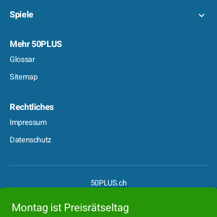
Spiele
Mehr 50PLUS
Glossar
Sitemap
Rechtliches
Impressum
Datenschutz
50PLUS.ch
50PLUS.de
Montag ist Preisrätseltag
Boomer.at