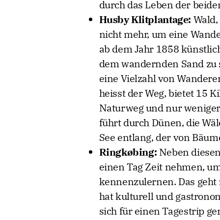
durch das Leben der beide
Husby Klitplantage:
Wald,
nicht mehr, um eine Wand
ab dem Jahr 1858 künstlic
dem wandernden Sand zu sc
eine Vielzahl von Wanderer
heisst der Weg, bietet 15 
Naturweg und nur weniger al
führt durch Dünen, die Wä
See entlang, der von Bäum
Ringk
øbing:
Neben diesen
einen Tag Zeit nehmen, um
kennenzulernen. Das geht z
hat kulturell und gastrono
sich für einen Tagestrip ge