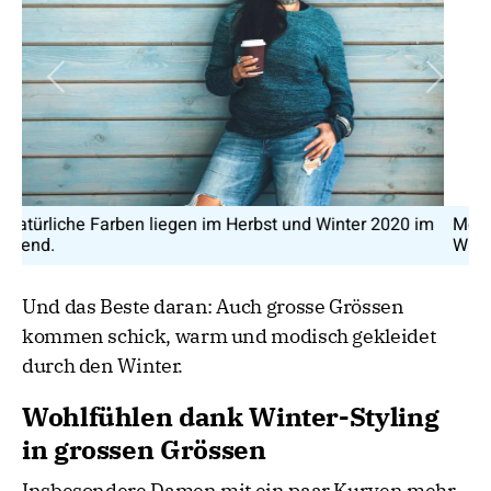
Vorheriges Bild
Nächs
Monochrome Ton-in-Ton-Outfits sind ein echter
Wintertrend.
Und das Beste daran: Auch grosse Grössen
kommen schick, warm und modisch gekleidet
durch den Winter.
Wohlfühlen dank Winter-Styling
in grossen Grössen
Insbesondere Damen mit ein paar Kurven mehr