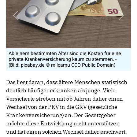
Vorheriges Bild
Nächs
für eine
Unter bestimmten Umständen ist ein Wechsel von
men. -
PKV in die GKV für ältere Menschen möglich. - (Bi
main)
pixabay.de © Michael Schwarzenberger CCO Publ
Domain)
Das liegt daran, dass ältere Menschen statistisch
deutlich häufiger erkranken als junge. Viele
Versicherte streben mit 55 Jahren daher einen
Wechsel von der PKV in die GKV (gesetzliche
Krankenversicherung) an. Der Gesetzgeber
möchte diese Entwicklung nicht unterstützen