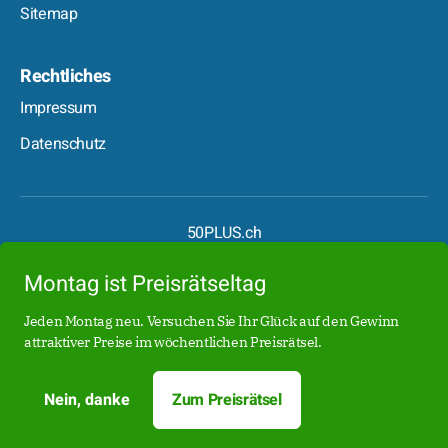
Sitemap
Rechtliches
Impressum
Datenschutz
50PLUS.ch
50PLUS.de
Montag ist Preisrätseltag
Boomer.at
Date50.ch
Jeden Montag neu. Versuchen Sie Ihr Glück auf den Gewinn
attraktiver Preise im wöchentlichen Preisrätsel.
Date50.de
Date50.at
Nein, danke
Zum Preisrätsel
50plus-medien.ch