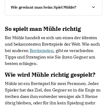
stammen soll. Auch die Römer waren
achten, eine grösstmögliche Beweglichkeit
begeisterte Mühlespieler und verbreiteten den
Wie gewinnt man beim Spiel Mühle?
dieser sicherzustellen. Da ein Sieg nur über das
geliebten Zeitvertreib während ihrer Blütezeit in
Bilden von Mühlen erreicht werden kann, sind
weite Teile Europas.
Gewonnen hat, wer den Gegner so blockiert,
eingezwängte Steine nicht hilfreich. Versuchen
dass er keine Züge mehr machen kann, oder ihn
Sie, Spielräume zu lassen, um in der nächsten
So spielt man Mühle richtig
auf zwei Steine reduziert. Steine werden
Phase Ihre Dreiergruppen zusammenschieben
abwechselnd auf das Brett gesetzt und später
Bei Mühle handelt es sich um eines der ältesten
zu können. Am effektivsten ist die sogenannte
entlang der Linien gezogen, um „Mühlen“ zu
und bekanntesten Brettspiele der Welt. Wie auch
Doppelmühle, bei der Sie bei jedem Ihrer
bilden und gegnerische Steine zu entfernen.
Spielzüge eine Mühle bilden können und Ihrem
bei anderen
Brettspielen
, gibt es verschieden
Gegner einen ungeschützten Stein entwenden
Tipps und Strategien wie Sie ihren Gegner am
dürfen.
besten schlagen.
Wie wird Mühle richtig gespielt?
Mühle ist ein Brettspiel für zwei Personen. Jeder
Spieler hat das Ziel, den Gegner so in die Enge zu
treiben dass ihm entweder weniger als 3 Steine
übrig bleiben, oder für ihn kein Spielzug mehr