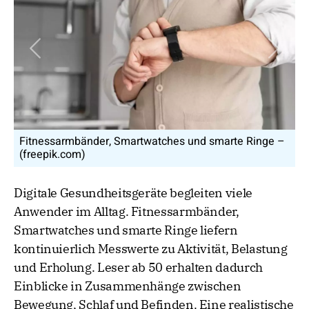
Vorheriges Bild
Nächs
nd smarte Ringe –
Auch die Schlafqualität kann gemessen 
(freepik.com)
Digitale Gesundheitsgeräte begleiten viele
Anwender im Alltag. Fitnessarmbänder,
Smartwatches und smarte Ringe liefern
kontinuierlich Messwerte zu Aktivität, Belastung
und Erholung. Leser ab 50 erhalten dadurch
Einblicke in Zusammenhänge zwischen
Bewegung, Schlaf und Befinden. Eine realistische