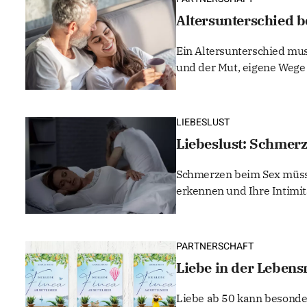
Altersunterschied be
Ein Altersunterschied mu
und der Mut, eigene Wege
LIEBESLUST
Liebeslust: Schmer
Schmerzen beim Sex müsse
erkennen und Ihre Intimi
PARTNERSCHAFT
Liebe in der Lebensm
Liebe ab 50 kann besonder