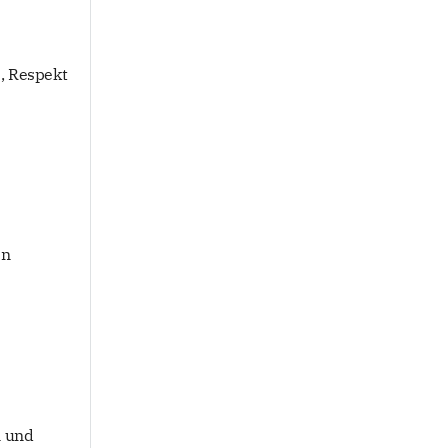
, Respekt
en
n und