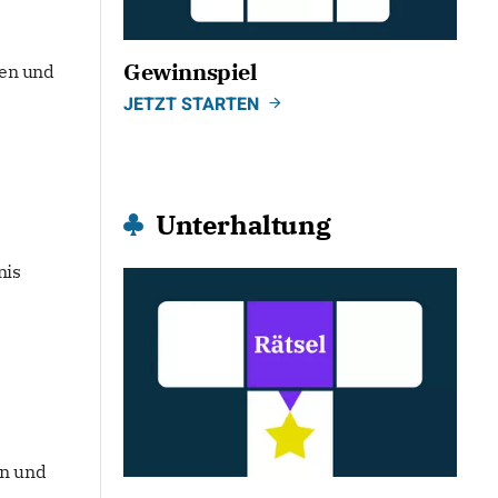
Gewinnspiel
hen und
JETZT STARTEN
Unterhaltung
nis
on und