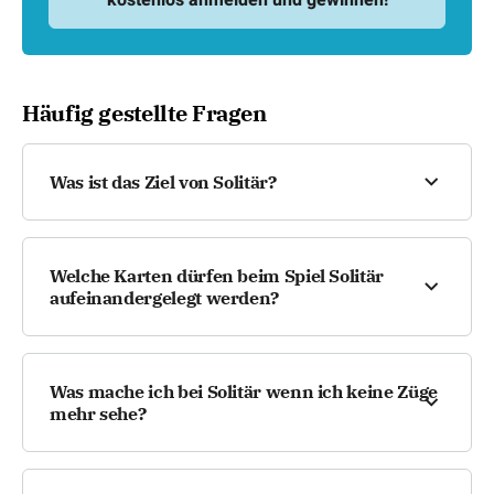
Häufig gestellte Fragen
Was ist das Ziel von Solitär?
Das Ziel von Solitär ist es, alle Karten in vier
Stapeln (sogenannten „Fundament-Stapeln“)
Welche Karten dürfen beim Spiel Solitär
nach Farben und in aufsteigender Reihenfolge
aufeinandergelegt werden?
von Ass bis König zu sortieren.
In der Spielfläche dürfen Karten abwechselnder
Farben in absteigender Reihenfolge
Was mache ich bei Solitär wenn ich keine Züge
übereinandergelegt werden (z. B. eine rote 6 auf
mehr sehe?
eine schwarze 7). Auf den Fundament-Stapeln
dagegen müssen Karten derselben Farbe in
Sie können die Karten beim Klondike Solitär vom
aufsteigender Reihenfolge gelegt werden.
Nachziehstapel (auch Talon genannt)