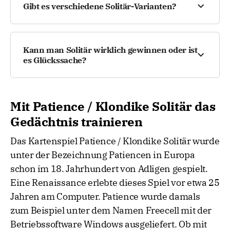
Gibt es verschiedene Solitär-Varianten?
verwenden, um neue Züge zu ermöglichen.
Wenn Sie trotzdem feststecken, überprüfen Sie
Ja! Neben Klondike Solitär (der bekanntesten
nochmal genau alle Spalten – manchmal
Version) gibt es viele weitere Varianten, wie
übersieht man mögliche Bewegungen. Falls gar
Kann man Solitär wirklich gewinnen oder ist
Spider, FreeCell und Doppel-Solitär. Jede hat ihre
nichts mehr geht, gilt das Spiel als verloren.
es Glückssache?
eigenen Regeln und Herausforderungen.
Etwa 80–90 % aller Klondike-Spiele sind
theoretisch gewinnbar, aber das erfordert
Mit Patience / Klondike Solitär das
strategisches Denken und vorausschauendes
Gedächtnis trainieren
Planen. Glück spielt vor allem beim ersten
Kartengeben eine Rolle, aber Können ist
Das Kartenspiel Patience / Klondike Solitär wurde
entscheidend.
unter der Bezeichnung Patiencen in Europa
schon im 18. Jahrhundert von Adligen gespielt.
Eine Renaissance erlebte dieses Spiel vor etwa 25
Jahren am Computer. Patience wurde damals
zum Beispiel unter dem Namen Freecell mit der
Betriebssoftware Windows ausgeliefert. Ob mit