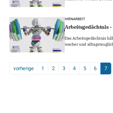
HIRNARBEIT
Arbeitsgedächtnis -
Das Arbeitsgedächtnis hilf
wacher und alltagstauglic
vorherige
1
2
3
4
5
6
7