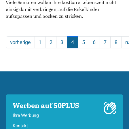
Viele Senioren wollen ihre kostbare Lebenszeit nicht
einzig damit verbringen, auf die Enkelkinder
aufzupassen und Socken zu stricken.
vorherige
1
2
3
4
5
6
7
8
n
Werben auf 50PLUS
Ihre Werbung
Kontakt