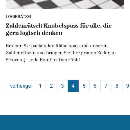
LOGIKRÄTSEL
Zahlenrätsel: Knobelspass für alle, die
gern logisch denken
Erleben Sie packenden Rätselspass mit unseren
Zahlenrätseln und bringen Sie Ihre grauen Zellen in
Schwung – jede Kombination zählt!
vorherige
1
2
3
4
5
6
7
8
9